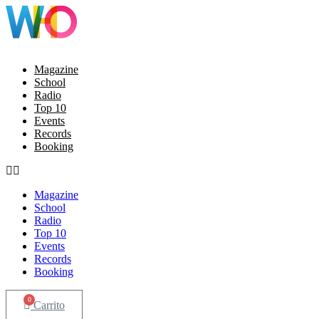
Ir
al
contenido
Magazine
School
Radio
Top 10
Events
Records
Booking
Magazine
School
Radio
Top 10
Events
Records
Booking
0
Carrito