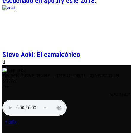
escuchado en Spotify este 2018.
Steve Aoki: El camaleónico
ON AIR:
LOVE TO BE… THE GLOBAL CONNECTION
SHOW
Next:
WHO GUEST
+ info