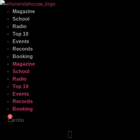
Ir
al
Magazine
contenido
School
Radio
Top 10
Events
Records
Booking
Magazine
School
Radio
Top 10
Events
Records
Booking
0
Carrito